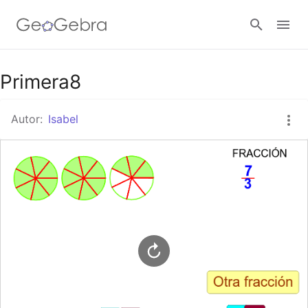
Google Classroom
Primera8
Autor:
Isabel
GeoGebra Classroom
Abrir sesión