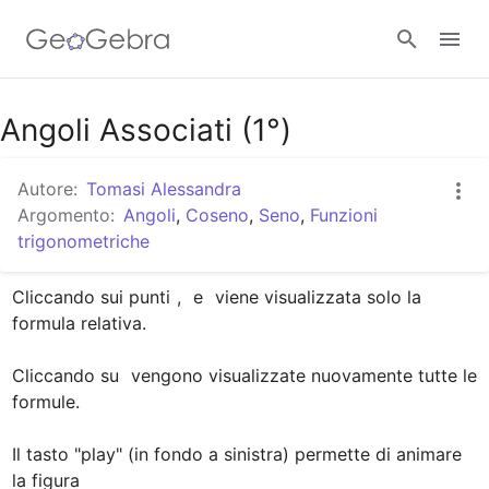
Google Classroom
Angoli Associati (1°)
Autore:
Tomasi Alessandra
GeoGebra Classroom
Argomento:
Angoli
,
Coseno
,
Seno
,
Funzioni
trigonometriche
Accedi
Cliccando sui punti 
, 
 e 
 viene visualizzata solo la 
formula relativa.

Cliccando su 
 vengono visualizzate nuovamente tutte le 
formule.

Il tasto "play" (in fondo a sinistra) permette di animare 
la figura