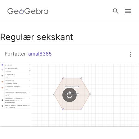
Google Classroom
Regulær sekskant
Forfatter
amal8365
GeoGebra Classroom
Log ind