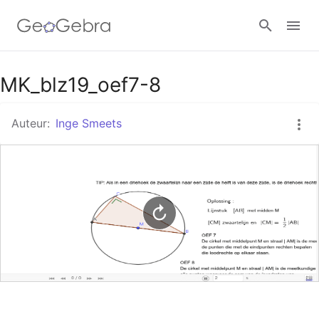
Google Classroom
MK_blz19_oef7-8
Auteur:
Inge Smeets
GeoGebra Klaslokaal
Aanmelden