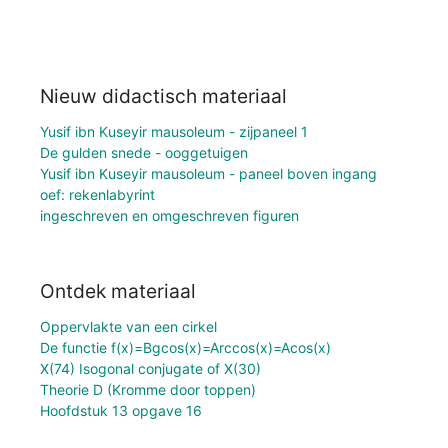
Nieuw didactisch materiaal
Yusif ibn Kuseyir mausoleum - zijpaneel 1
De gulden snede - ooggetuigen
Yusif ibn Kuseyir mausoleum - paneel boven ingang
oef: rekenlabyrint
ingeschreven en omgeschreven figuren
Ontdek materiaal
Oppervlakte van een cirkel
De functie f(x)=Bgcos(x)=Arccos(x)=Acos(x)
X(74) Isogonal conjugate of X(30)
Theorie D (Kromme door toppen)
Hoofdstuk 13 opgave 16