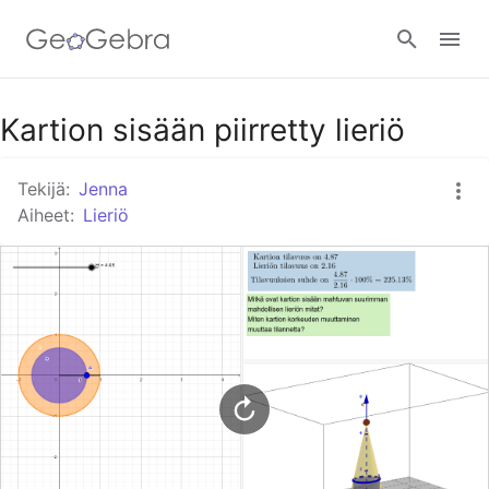
Google Classroom
Kartion sisään piirretty lieriö
Tekijä:
Jenna
GeoGebra Classroom
Aiheet:
Lieriö
Kirjaudu