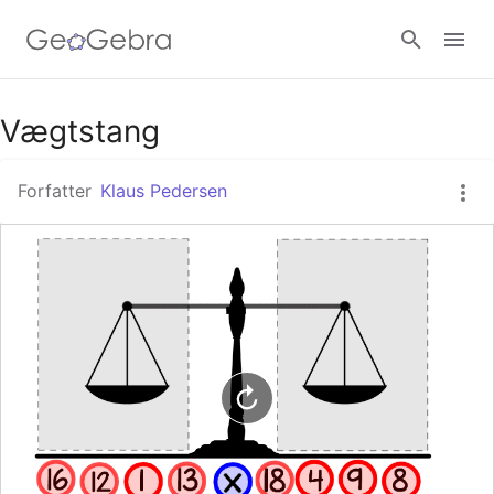
Google Classroom
Vægtstang
Forfatter
Klaus Pedersen
GeoGebra Classroom
Log ind