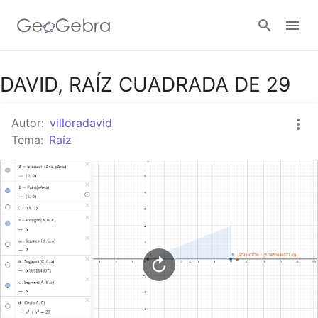
Google Classroom
DAVID, RAÍZ CUADRADA DE 29
Autor:
villoradavid
GeoGebra Classroom
Tema:
Raíz
Abrir sesión