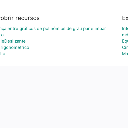
obrir recursos
Ex
nça entre gráficos de polinômios de grau par e impar
Int
ro
md
leDeslizante
Eq
Trigonométrico
Ci
lfa
Ma
a