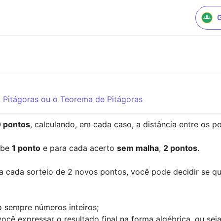
,
Pitágoras ou o Teorema de Pitágoras
 pontos
, calculando, em cada caso, a distância entre os pon
ebe 
1 ponto
 e para cada acerto 
sem malha
, 
2 pontos
. 

a cada sorteio de 2 novos pontos, você pode decidir se quer
 sempre números inteiros;

 você expressar o resultado final na forma algébrica, ou sej