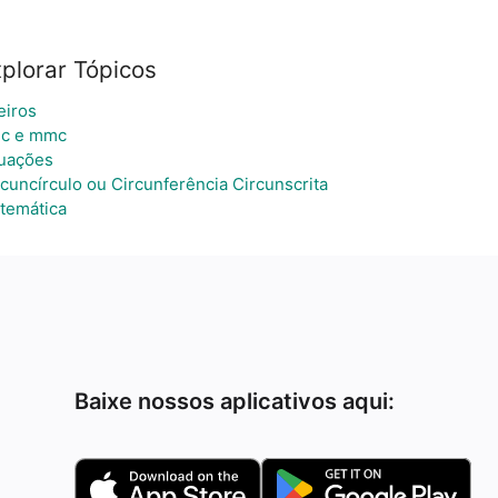
plorar Tópicos
eiros
c e mmc
uações
rcuncírculo ou Circunferência Circunscrita
temática
Baixe nossos aplicativos aqui: