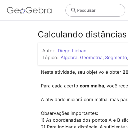
Pesquisar
Calculando distâncias
Autor:
Diego Lieban
Tópico:
Álgebra
,
Geometria
,
Segmento
Nesta atividade, seu objetivo é obter 
20
Para cada acerto 
com malha
, você rec
A atividade iniciará com malha, mas par
Observações importantes:

1) As coordenadas dos pontos A e B são
2) Para indicar a distância, é suficiente