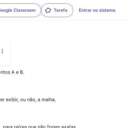
Google Classroom
Tarefa
Entrar no sistema
tos A e B. 

 exibir, ou não, a malha.

a, para raízes que não forem exatas, 