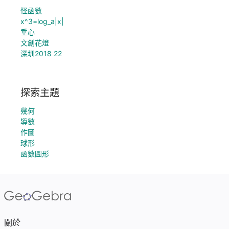
怪函數
x^3=log_a|x|
垂心
文創花燈
深圳2018 22
探索主題
幾何
導數
作圖
球形
函數圖形
關於