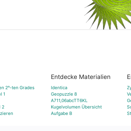
Entdecke Materialien
E
en 2ⁿ-ten Grades
Identica
Zy
l 1
Geopuzzle 8
V
A711,06abcTT6KL
G
 2
Kugelvolumen Übersicht
S
zieren
Aufgabe B
S