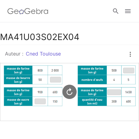
Google Classroom
MA41U03S02EX04
Auteur :
Cned Toulouse
Classe GeoGebra
Se connecter