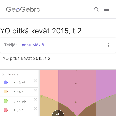
Google Classroom
YO pitkä kevät 2015, t 2
Tekijä:
Hannu Mäkiö
GeoGebra Classroom
YO pitkä kevät 2015, t 2
Kirjaudu