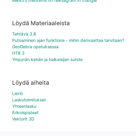
Mikko's theorems on heksagram in triangle
Löydä Materiaaleista
Tehtävä 3.8
Putoaminen ajan funktiona - mihin derivaattaa tarvitaan?
GeoGebra opetuksessa
HT8.3
Ympyrän kehän ja halkaisijan suhde
Löydä aiheita
Lieriö
Laskutoimitukset
Yhteenlasku
Erikoispisteet
Vektorit 3D