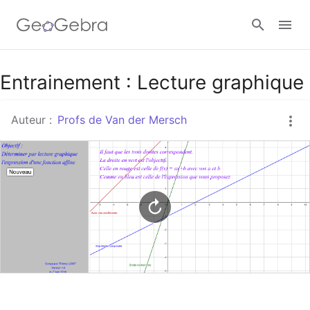
Google Classroom
Entrainement : Lecture graphique
Auteur :
Profs de Van der Mersch
Classe GeoGebra
Se connecter