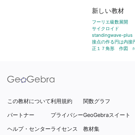
新しい教材
フーリエ級数展開
サイクロイド
standingwave-plus
接点の作る円は内接
正１７角形 作図 regu
この教材について
利用規約
関数グラフ
パートナー
プライバシー
GeoGebraスイート
ヘルプ・センター
ライセンス
教材集