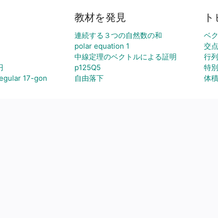
教材を発見
ト
連続する３つの自然数の和
ベ
polar equation 1
交
中線定理のベクトルによる証明
行
円
p125Q5
特
lar 17-gon
自由落下
体