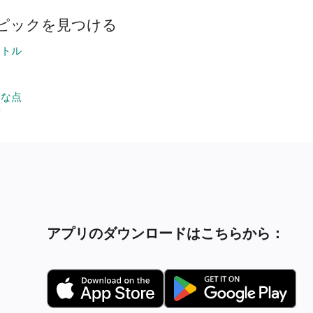
ピックを見つける
クトル
点
列
別な点
積
アプリのダウンロードはこちらから：