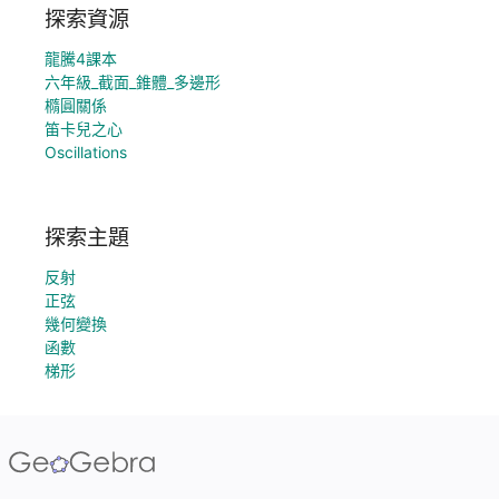
探索資源
龍騰4課本
六年級_截面_錐體_多邊形
橢圓關係
笛卡兒之心
Oscillations
探索主題
反射
正弦
幾何變換
函數
梯形