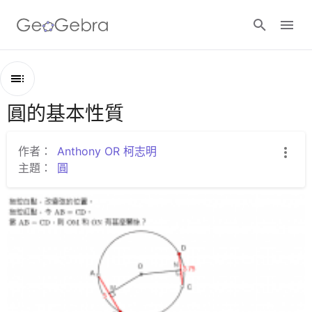
Google Classroom
圓的基本性質
綱
GeoGebra Classroom
要
圓的基本性質
作者：
Anthony OR 柯志明
主題：
圓
圓與圓心的距離
登入
圓內的角的性質
角、弧與弦的關係
圓內接四邊形的性質
同圓點