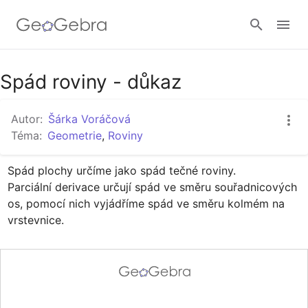
Google Classroom
Spád roviny - důkaz
Autor:
Šárka Voráčová
GeoGebra Třída
Téma:
Geometrie
,
Roviny
Spád plochy určíme jako spád tečné roviny.

Přihlásit
Parciální derivace určují spád ve směru souřadnicových 
os, pomocí nich vyjádříme spád ve směru kolmém na 
vrstevnice.