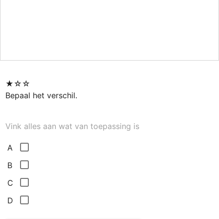
★☆☆ 

Vink alles aan wat van toepassing is
A
B
C
D