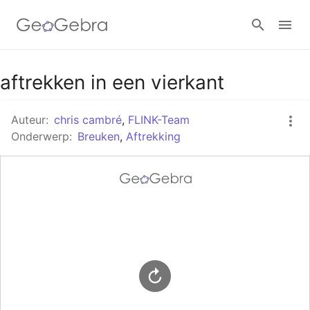
Google Classroom
aftrekken in een vierkant
Auteur:
chris cambré
,
FLINK-Team
GeoGebra Klaslokaal
Onderwerp:
Breuken
,
Aftrekking
Aanmelden