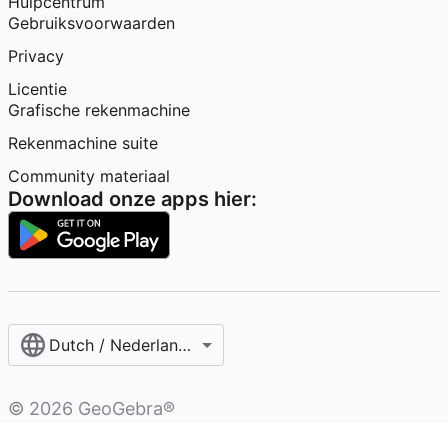
Hulpcentrum
Gebruiksvoorwaarden
Privacy
Licentie
Grafische rekenmachine
Rekenmachine suite
Community materiaal
Download onze apps hier:
Dutch / Nederlands‎ (België)‎
©
2026
GeoGebra®