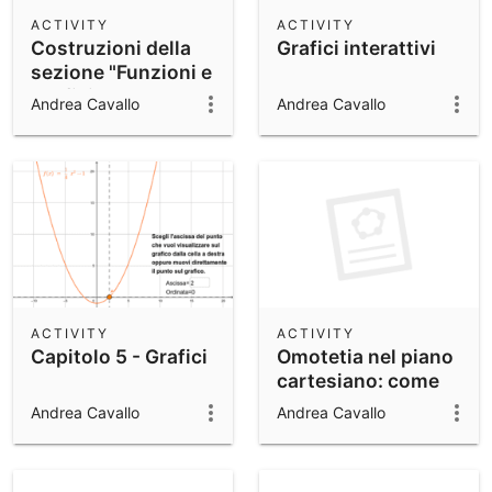
Scientific Calculator
ACTIVITY
ACTIVITY
Costruzioni della
Grafici interattivi
Community Resources
Notes
sezione "Funzioni e
Get started with our Resources
Grafici"
Andrea Cavallo
Andrea Cavallo
App Downloads
Get started with the GeoGebra Apps
ACTIVITY
ACTIVITY
Capitolo 5 - Grafici
Omotetia nel piano
cartesiano: come
usare GeoGebra
Andrea Cavallo
Andrea Cavallo