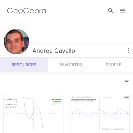
Resources
Number Sense
Andrea Cavallo
Calculators
Algebra
RESOURCES
FAVORITES
PEOPLE
Calculator Suite
Join Lesson
Geometry
Graphing Calculator
Sign in
Measurement
Geometry
Operations
3D Calculator
Probability and Statistics