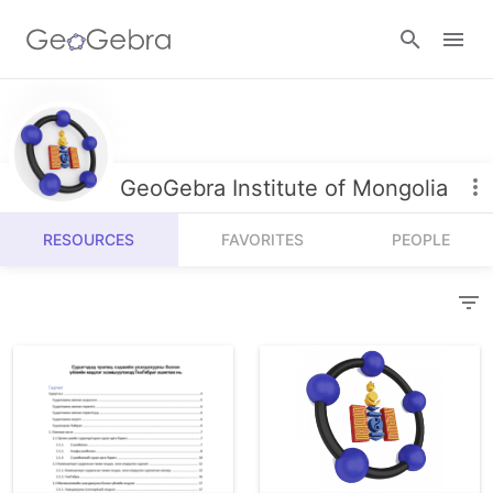
Resources
Number Sense
GeoGebra Institute of Mongolia
Calculators
Algebra
RESOURCES
FAVORITES
PEOPLE
Calculator Suite
Join Lesson
Geometry
Graphing Calculator
Sign in
Measurement
Geometry
Operations
3D Calculator
Probability and Statistics