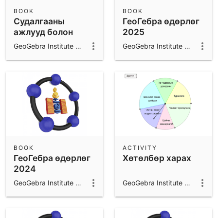
Scientific Calculator
BOOK
BOOK
Судалгааны
ГеоГебра өдөрлөг
Community Resources
Notes
ажлууд болон
2025
Get started with our Resources
хэвлэл
GeoGebra Institute of Mongolia
GeoGebra Institute of Mongolia
App Downloads
Get started with the GeoGebra Apps
BOOK
ACTIVITY
ГеоГебра өдөрлөг
Хөтөлбөр харах
2024
GeoGebra Institute of Mongolia
GeoGebra Institute of Mongolia