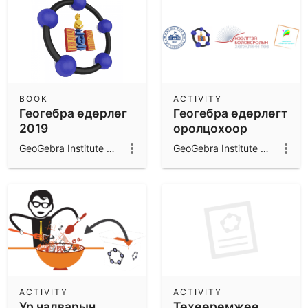
BOOK
ACTIVITY
Геогебра өдөрлөг
Геогебра өдөрлөгт
2019
оролцохоор
бүртгүүлэх
GeoGebra Institute of Mongolia
GeoGebra Institute of Mongolia
ACTIVITY
ACTIVITY
Ур чадварын
Төхөөрөмжөө