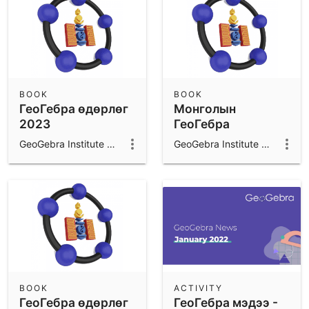
BOOK
BOOK
ГеоГебра өдөрлөг
Монголын
2023
ГеоГебра
Хүрээлэнгийн үйл
GeoGebra Institute of Mongolia
GeoGebra Institute of Mongolia
ажиллагаа
BOOK
ACTIVITY
ГеоГебра өдөрлөг
ГеоГебра мэдээ -