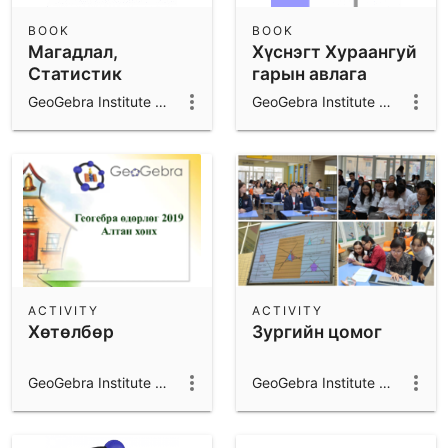
BOOK
BOOK
Магадлал,
Хүснэгт Хураангуй
Статистик
гарын авлага
Хураангуй гарын
GeoGebra Institute of Mongolia
GeoGebra Institute of Mongolia
авлага
ACTIVITY
ACTIVITY
Хөтөлбөр
Зургийн цомог
GeoGebra Institute of Mongolia
GeoGebra Institute of Mongolia