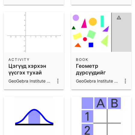
ACTIVITY
BOOK
Цэгүүд хэрхэн
Геометр
үүсгэх тухай
дүрсүүдийг
ангилах
GeoGebra Institute of Mongolia
GeoGebra Institute of Mongolia