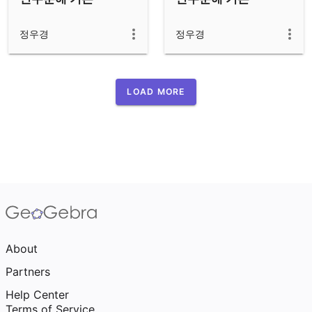
정우경
정우경
LOAD MORE
About
Partners
Help Center
Terms of Service