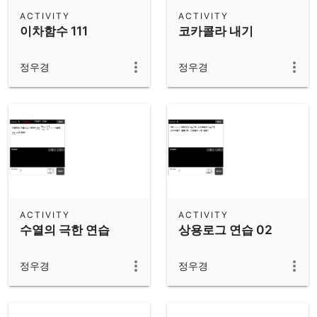
Scientific Calculator
ACTIVITY
ACTIVITY
이차함수 111
코카콜라 내기
Community Resources
Notes
Get started with our Resources
정우경
정우경
App Downloads
Get started with the GeoGebra Apps
ACTIVITY
ACTIVITY
수열의 극한 연습
상용로그 연습 02
정우경
정우경