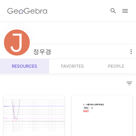
Resources
Number Sense
정우경
Calculators
Algebra
RESOURCES
FAVORITES
PEOPLE
Calculator Suite
Join Lesson
Geometry
Graphing Calculator
Sign in
Measurement
Geometry
Operations
3D Calculator
Probability and Statistics