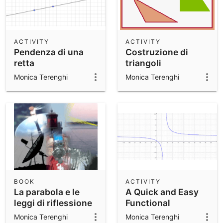
ACTIVITY
ACTIVITY
Pendenza di una
Costruzione di
retta
triangoli
Monica Terenghi
Monica Terenghi
BOOK
ACTIVITY
La parabola e le
A Quick and Easy
leggi di riflessione
Functional
Equation
Monica Terenghi
Monica Terenghi