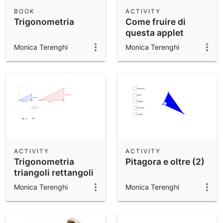
Scientific Calculator
BOOK
ACTIVITY
Trigonometria
Come fruire di
Community Resources
Notes
questa applet
Get started with our Resources
Monica Terenghi
Monica Terenghi
App Downloads
Get started with the GeoGebra Apps
ACTIVITY
ACTIVITY
Trigonometria
Pitagora e oltre (2)
triangoli rettangoli
Monica Terenghi
Monica Terenghi