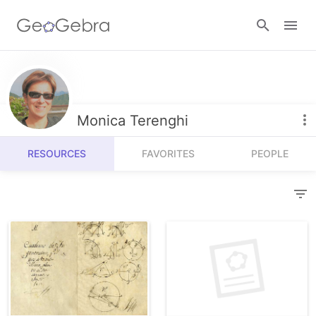
Resources
Number Sense
Monica Terenghi
Calculators
Algebra
RESOURCES
FAVORITES
PEOPLE
Calculator Suite
Join Lesson
Geometry
Graphing Calculator
Sign in
Measurement
Geometry
Operations
3D Calculator
Probability and Statistics